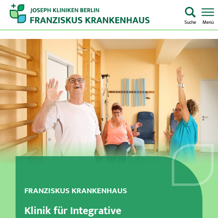
Suche
Menü
Startseite
Home
Notaufnahme
Kliniken & Zentren
Aufenthalt & Besuch
Pflege
FRANZISKUS KRANKENHAUS
Über uns
Klinik für Integrative