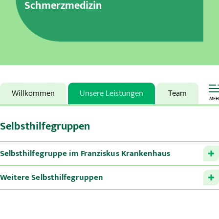
Schmerzmedizin
Karriere
MVZ
Aktuelles
Veranstaltungen
Willkommen
Unsere Leistungen
Team
MEH
Presse
Selbsthilfegruppen
Kontakt
Selbsthilfegruppe im Franziskus Krankenhaus
Weitere Selbsthilfegruppen