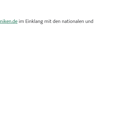
rie
niken.de
im Einklang mit den nationalen und
n
rgie