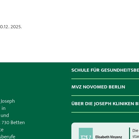
0.12. 2025.
SCHULE FÜR GESUNDHEITSB
MVZ NOVOMED BERLIN
 Joseph
ÜBER DIE JOSEPH KLINIKEN B
 in
n und
t 730 Betten
te
Die
sberufe
sta