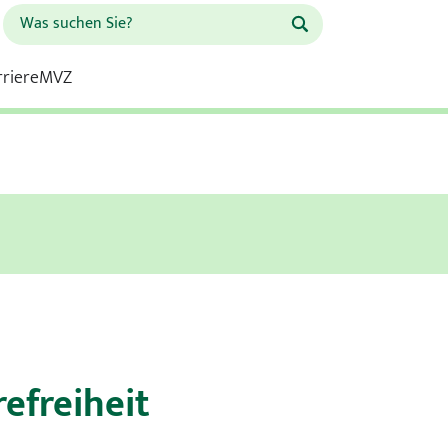
rriere
MVZ
Schule für Gesundheitsberufe
Franziskus Krankenhaus
 Krankenhaus
Kardiologie
refreiheit
Kinderchirurgie und Kinder