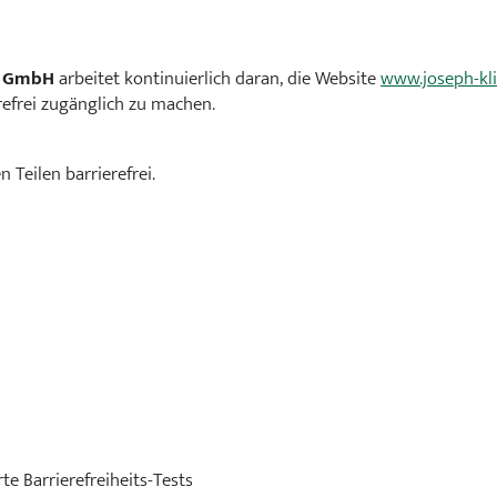
Kinder- und Jugendmedizin
Kinder- und Jugendpsychiat
f GmbH
arbeitet kontinuierlich daran, die Website
www.joseph-kli
refrei zugänglich zu machen.
Nephrologie
n Teilen barrierefrei.
Notfall- und Intensivmedizi
Orthopädie und Unfallchiru
Palliativmedizin
Urologie
Wirbelsäulenchirurgie
e Barrierefreiheits-Tests