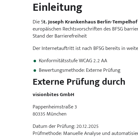
Einleitung
Gastroenterologie, Diabetologie und Hämato-Onkologie
Geburtshilfe
Die S
t. Joseph Krankenhaus Berlin-Tempelho
europäischen Rechtsvorschriften des BFSG barrie
Stand der Barrierefreiheit
Gefäßmedizin
Der Internetauftritt ist nach BFSG bereits in weite
Geriatrie
Konformitätsstufe WCAG 2.2 AA
Gynäkologie
Bewertungsmethode: Externe Prüfung
Externe Prüfung durch
Infektiologie
visionbites GmbH
Innere Medizin
Pappenheimstraße 3
80335 München
Integrative Schmerzmedizin
Datum der Prüfung: 20.12.2025
Prüfmethode: Manuelle Analyse und automatisiert