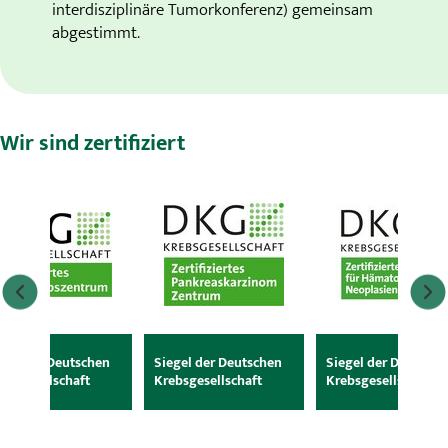
interdisziplinäre Tumorkonferenz) gemeinsam
abgestimmt.
Wir sind zertifiziert
egel der Deutschen
Siegel der Deutschen
Siegel der Deutsche
ebsgesellschaft
Krebsgesellschaft
Krebsgesellschaft