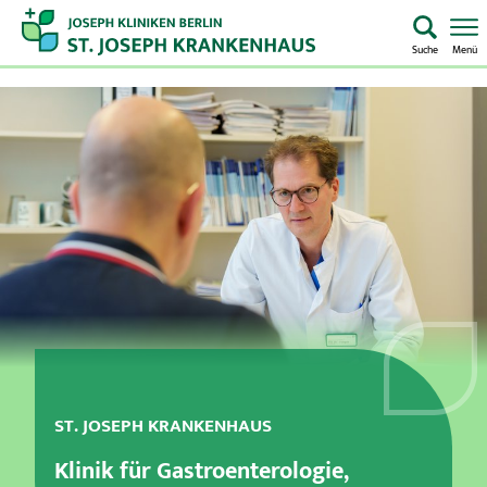
Suche
Menü
Startseite
Home
Notaufnahme
Kliniken & Zentren
Aufenthalt & Besuch
Pflege
ST. JOSEPH KRANKENHAUS
Über uns
Klinik für Gastroenterologie,