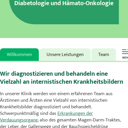
Diabetologie und Hämato-Onkologie
Karriere
MVZ
Aktuelles
Veranstaltungen
Willkommen
Unsere Leistungen
Team
MEH
Presse
Wir diagnostizieren und behandeln eine
Kontakt
Vielzahl an internistischen Krankheitsbildern
In unserer Klinik werden von einem erfahrenen Team aus
Ärztinnen und Ärzten eine Vielzahl von internistischen
Krankheitsbilder diagnostiziert und behandelt.
Schwerpunktmäßig sind das
Erkrankungen der
Verdauungsorgane
, also des gesamten Magen-Darm-Traktes,
der Leber, der Gallenwege und der Bauchspeicheldrüse