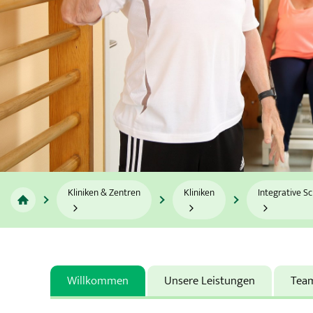
Gastroenterologie, Diabetologie und Hämato-Onkologie
Geburtshilfe
Gefäßmedizin
Geriatrie
Gynäkologie
Infektiologie
Kliniken & Zentren
Kliniken
Integrative S
Innere Medizin
Integrative Schmerzmedizin
Willkommen
Unsere Leistungen
Tea