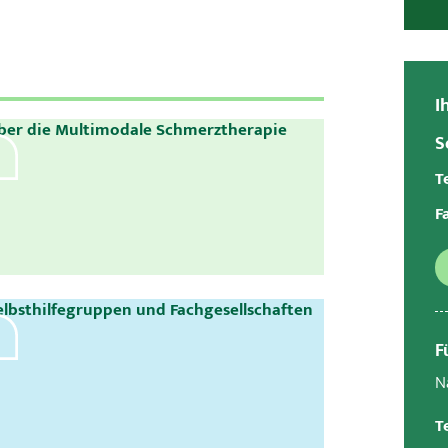
I
ber die Multimodale Schmerztherapie
S
Te
F
elbsthilfegruppen und Fachgesellschaften
F
N
Te