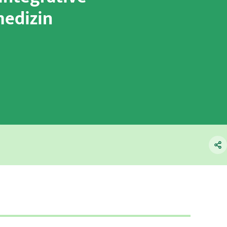
edizin
rie
n
rgie