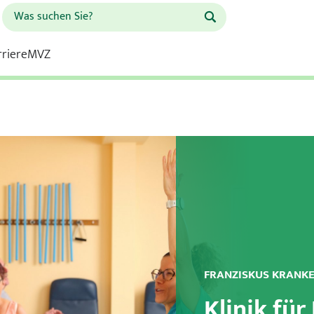
rriere
MVZ
Schule für Gesundheitsberufe
Franziskus Krankenhaus
 Krankenhaus
Kardiologie
FRANZISKUS KRANK
Kinderchirurgie und Kinder
Klinik für