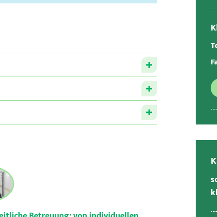
K
Te
F
K
s
k
eitliche Betreuung: von individuellen