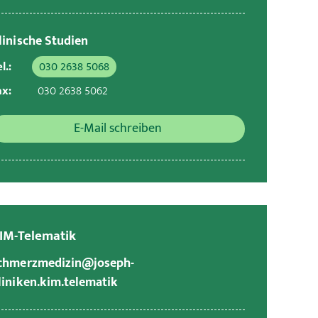
linische Studien
l.:
030 2638 5068
ax:
030 2638 5062
E-Mail schreiben
IM-Telematik
chmerzmedizin@joseph-
liniken.kim.telematik