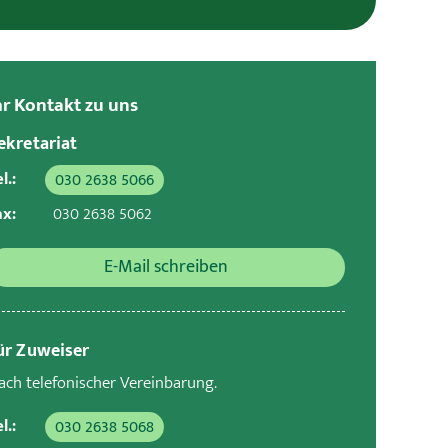
hr Kontakt zu uns
ekretariat
l.:
030 2638 5066
ax:
030 2638 5062
E-Mail schreiben
ür Zuweiser
ach telefonischer Vereinbarung.
l.:
030 2638 5068