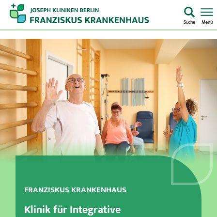
Suche
Menü
Startseite
Home
Notaufnahme
Kliniken & Zentren
Aufenthalt & Besuch
Pflege
FRANZISKUS KRANKENHAUS
Über uns
Klinik für Integrative