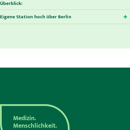
Überblick:
Karriere
Eigene Station hoch über Berlin
MVZ
Aktuelles
Veranstaltungen
Presse
Kontakt
Medizin.
Menschlichkeit.