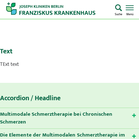
Suche
Menü
Startseite
Home
Text
TExt text
Notaufnahme
Kliniken & Zentren
Aufenthalt & Besuch
Accordion / Headline
Pflege
Multimodale Schmerztherapie bei Chronischen
Schmerzen
Über uns
Die Elemente der Multimodalen Schmerztherapie im