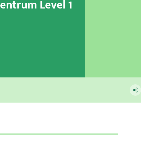
zentrum Level 1
rie
n
rgie