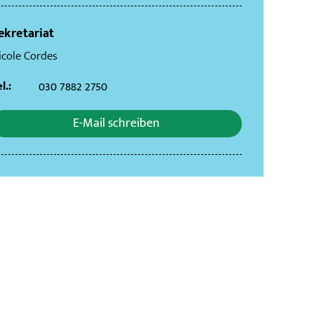
ekretariat
icole Cordes
l.:
030 7882 2750
E-Mail schreiben