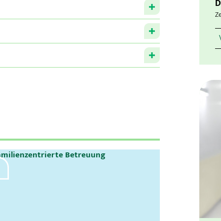
D
u
Ze
amilienzentrierte Betreuung