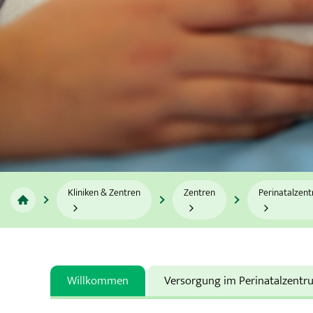
Gastroenterologie, Diabetologie und Hämato-Onkologie
Geburtshilfe
Gefäßmedizin
Geriatrie
Gynäkologie
Infektiologie
Kliniken & Zentren
Zentren
Perinatalzent
Innere Medizin
Integrative Schmerzmedizin
Willkommen
Versorgung im Perinatalzentr