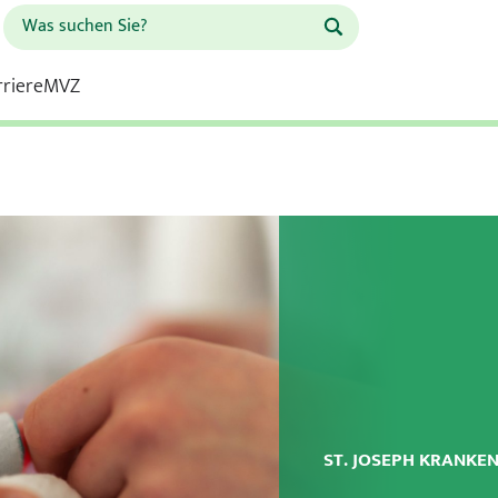
rriere
MVZ
Schule für Gesundheitsberufe
Franziskus Krankenhaus
 Krankenhaus
Kardiologie
ST. JOSEPH KRANKE
Kinderchirurgie und Kinder