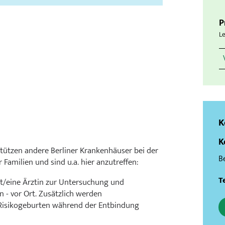
P
Le
K
K
stützen andere Berliner Krankenhäuser bei der
B
Familien und sind u.a. hier anzutreffen:
Te
Arzt/eine Ärztin zur Untersuchung und
 - vor Ort. Zusätzlich werden
isikogeburten während der Entbindung