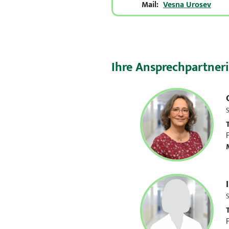
Mail:
Vesna Urosev
Ihre Ansprechpartner
S
T
S
T