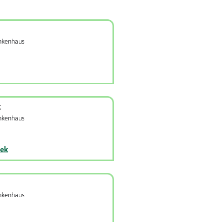
ankenhaus
k
ankenhaus
dek
ankenhaus