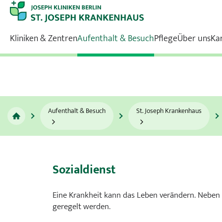
Kliniken & Zentren
Aufenthalt & Besuch
Pflege
Über uns
Ka
Kliniken & Zentren
Aufenthalt & Besuch
Pflege
Über uns
Karriere
MVZ
Kliniken
Zentren
St. Joseph Krankenhaus
Karriereportal
Aufenthalt & Besuch
St. Joseph Krankenhaus
Alle
Tempelhof
Tiergarten
Standorte
St. Joseph Krankenhaus
Franziskus
Sozialdienst
Allgemein- und Viszeralchirurgie
Eine Krankheit kann das Leben verändern. Nebe
Anästhesie und Intensivmedizin
geregelt werden.