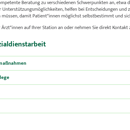
kompetente Beratung zu verschiedenen Schwerpunkten an, etwa de
Kinder- und Jugendmedizin
 Unterstützungsmöglichkeiten, helfen bei Entscheidungen und z
müssen, damit Patient*innen möglichst selbstbestimmt und sich
Kinder- und Jugendpsychiat
 Ärzt*innen auf Ihrer Station an oder nehmen Sie direkt Kontakt 
Nephrologie
ialdienstarbeit
Notfall- und Intensivmedizi
nsmaßnahmen
Orthopädie und Unfallchiru
lege
Palliativmedizin
Urologie
Wirbelsäulenchirurgie