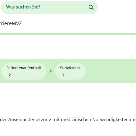
rriere
MVZ
Schule für Gesundheitsberufe
Franziskus Krankenhaus
Patientenaufenthalt
Sozialdienst
 Krankenhaus
Kardiologie
n der Auseinandersetzung mit medizinischen Notwendigkeiten mu
Kinderchirurgie und Kinder