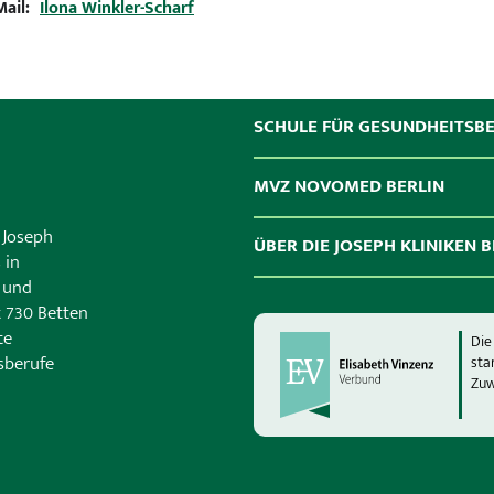
Mail:
Ilona Winkler-Scharf
SCHULE FÜR GESUNDHEITSB
MVZ NOVOMED BERLIN
 Joseph
ÜBER DIE JOSEPH KLINIKEN B
 in
n und
t 730 Betten
te
Die
sberufe
sta
Zuw