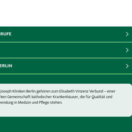
ERUFE
ERLIN
 Joseph Kliniken Berlin gehören zum Elisabeth Vinzenz Verbund – einer
rken Gemeinschaft katholischer Krankenhäuser, die für Qualität und
endung in Medizin und Pflege stehen.