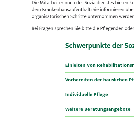
Die Mitarbeiterinnen des Sozialdienstes bieten 
Gastroenterologie, Diabetologie und Hämato-Onkologie
dem Krankenhausaufenthalt: Sie informieren über
organisatorischen Schritte unternommen werden 
Geburtshilfe
Bei Fragen sprechen Sie bitte die Pflegenden oder
Gefäßmedizin
Schwerpunkte der Soz
Geriatrie
Einleiten von Rehabilitatio
Gynäkologie
Vorbereiten der häuslichen Pf
Infektiologie
Individuelle Pflege
Innere Medizin
Weitere Beratungsangebote
Integrative Schmerzmedizin