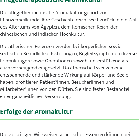
Karriere
Die pflegetherapeutische Aromakultur gehört zur
Pflanzenheilkunde. Ihre Geschichte reicht weit zurück in die Zeit
MVZ
des Altertums von Ägypten, dem Römischen Reich, der
chinesischen und indischen Hochkultur.
Aktuelles
Die ätherischen Essenzen werden bei körperlichen sowie
Veranstaltungen
seelischen Befindlichkeitsstörungen, Begleitsymptomen diverser
Erkrankungen sowie Operationen sowohl unterstützend als
Presse
auch vorbeugend eingesetzt. Da ätherische Essenzen eine
entspannende und stärkende Wirkung auf Körper und Seele
haben, profitieren Patient*innen, BesucherIinnen und
Kontakt
Mitarbeiter*innen von den Düften. Sie sind fester Bestandteil
einer ganzheitlichen Versorgung.
Erfolge der Aromakultur
Die vielseitigen Wirkweisen ätherischer Essenzen können bei