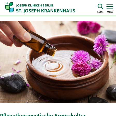
Suche
Menü
Startseite
Home
Notaufnahme
Kliniken & Zentren
Aufenthalt & Besuch
Pflege
Über uns
Pflegetherapeutische Aromakultur