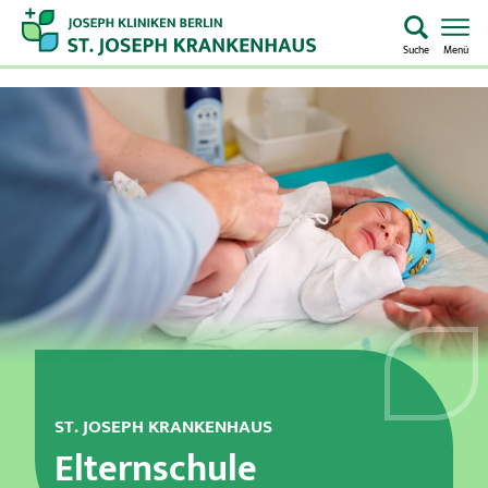
Suche
Menü
Startseite
Home
Notaufnahme
Kliniken & Zentren
Aufenthalt & Besuch
Pflege
ST. JOSEPH KRANKENHAUS
Über uns
Elternschule