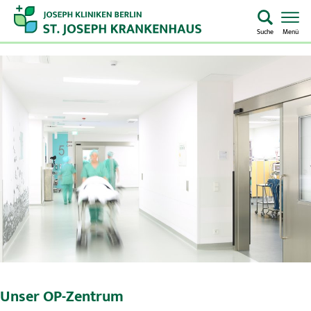
Suche
Menü
Startseite
Home
Notaufnahme
Kliniken & Zentren
Aufenthalt & Besuch
Pflege
Über uns
Unser OP-Zentrum