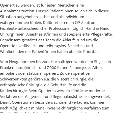
Karriere
Operiert zu werden, ist für jeden Menschen eine
Ausnahmesituation. Unsere Patient*innen sollen sich in dieser
MVZ
Situation aufgehoben, sicher und als Individuum
wahrgenommen fühlen. Dafür arbeiten im OP-Zentrum
Fachleute unterschiedlicher Professionen täglich Hand in Hand:
Aktuelles
Chirurg*innen, Anästhesist*innen und spezialisierte Pflegekräfte.
Gemeinsam gestaltet das Team die Abläufe rund um die
Veranstaltungen
Operation verlässlich und reibungslos. Sicherheit und
Wohlbefinden der Patient*innen haben oberste Priorität.
Presse
Vom Neugeborenen bis zum Hochaltrigen werden im St. Joseph
Krankenhaus jährlich rund 7.000 Patient*innen jedes Alters
Kontakt
ambulant oder stationär operiert. Zu den operativen
Schwerpunkten gehören u.a. die Visceralchirurgie, die
orthopädische Chirurgie, die Geburtshilfe und die
Kinderchirurgie. Beim Operieren werden sämtliche moderne
Verfahren der Allgemein- und Regionalanästhesie angewendet.
Damit Operationen besonders schonend verlaufen, kommen
nach Möglichkeit minimal-invasive chirurgische Verfahren zum