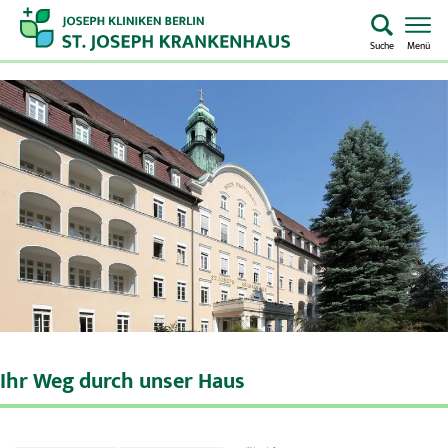
Suche
Menü
Startseite
Home
Notaufnahme
Kliniken & Zentren
Aufenthalt & Besuch
Pflege
Ihr Weg durch unser Haus
Über uns