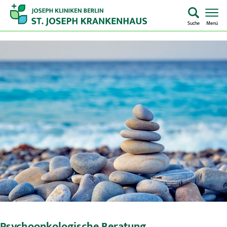
Suche
Menü
Startseite
Home
Notaufnahme
Kliniken & Zentren
Aufenthalt & Besuch
Pflege
Über uns
Psychoonkologische Beratung