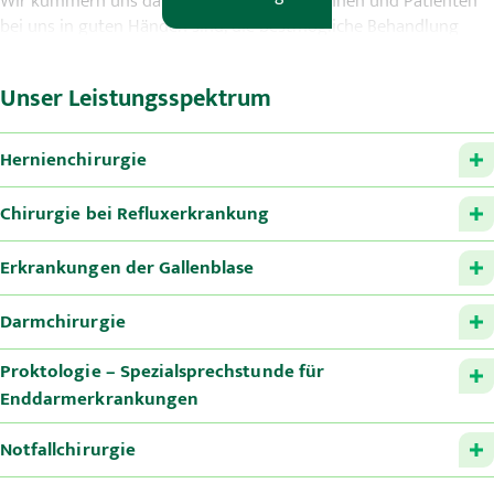
Wir kümmern uns darum, dass die Patientinnen und Patienten
bei uns in guten Händen sind, die bestmögliche Behandlung
erhalten und sich sicher aufgehoben fühlen.
Unser Leistungsspektrum
Hernienchirurgie
Chirurgie bei Refluxerkrankung
Erkrankungen der Gallenblase
Darmchirurgie
Proktologie – Spezialsprechstunde für
Enddarmerkrankungen
Notfallchirurgie