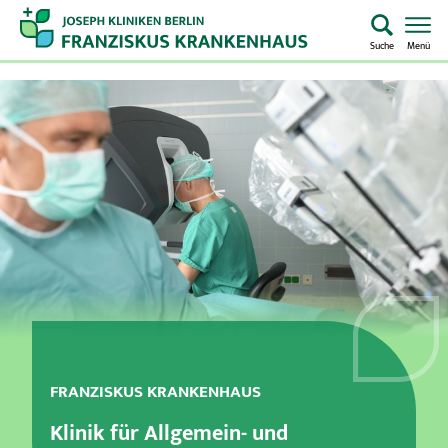
Suche
Menü
Startseite
Home
Notaufnahme
Kliniken & Zentren
Aufenthalt & Besuch
Pflege
FRANZISKUS KRANKENHAUS
Über uns
Klinik für Allgemein- und