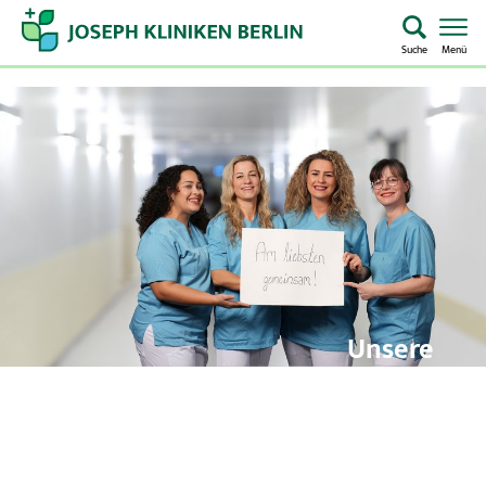
Suche
Menü
Startseite
Home
Notaufnahme
Kliniken & Zentren
Aufenthalt & Besuch
Unsere
Pflege
Pflege
Über uns