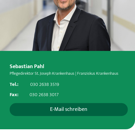
Sebastian Pahl
Pflegedirektor St. Joseph Krankenhaus | Franziskus Krankenhaus
Tel.:
030 2638 3519
Fax:
030 2638 3017
E-Mail schreiben