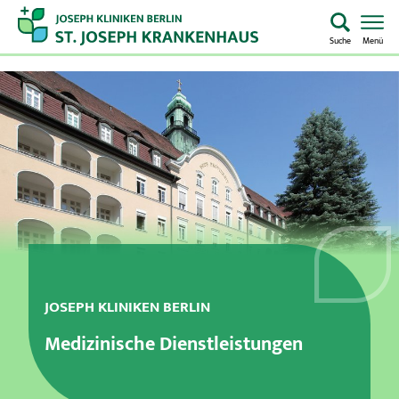
Suche
Menü
Startseite
Home
Notaufnahme
Kliniken & Zentren
Aufenthalt & Besuch
JOSEPH KLINIKEN BERLIN
Pflege
Medizinische Dienstleistungen
Über uns