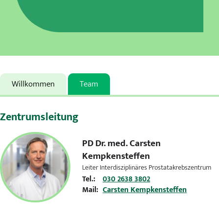
Karriere
MVZ
Aktuelles
Veranstaltungen
Willkommen
Team
Presse
Zentrumsleitung
Kontakt
PD Dr. med.
Carsten
Kempkensteffen
Leiter Interdisziplinäres Prostatakrebszentrum
Tel.:
030 2638 3802
Mail:
Carsten Kempkensteffen