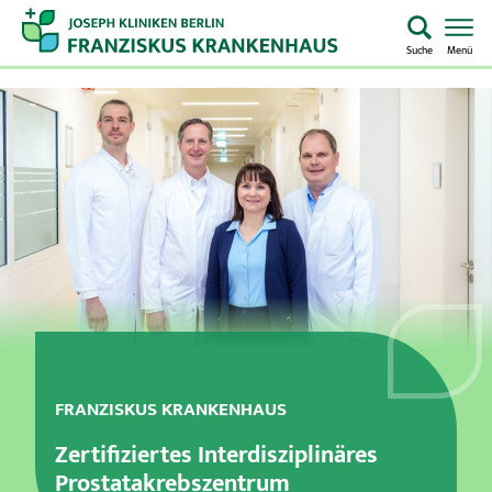
Suche
Menü
Startseite
Home
Notaufnahme
Kliniken & Zentren
Aufenthalt & Besuch
Pflege
FRANZISKUS KRANKENHAUS
Zertifiziertes Interdisziplinäres
Über uns
Prostatakrebszentrum