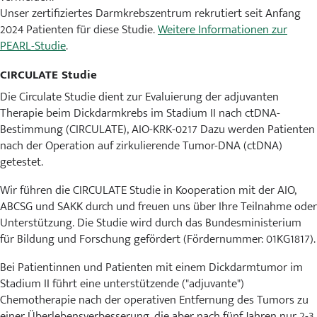
Unser zertifiziertes Darmkrebszentrum rekrutiert seit Anfang
2024 Patienten für diese Studie.
Weitere Informationen zur
PEARL-Studie
.
CIRCULATE Studie
Die Circulate Studie dient zur Evaluierung der adjuvanten
Therapie beim Dickdarmkrebs im Stadium II nach ctDNA-
Bestimmung (CIRCULATE), AIO-KRK-0217 Dazu werden Patienten
nach der Operation auf zirkulierende Tumor-DNA (ctDNA)
getestet.
Wir führen die CIRCULATE Studie in Kooperation mit der AIO,
ABCSG und SAKK durch und freuen uns über Ihre Teilnahme oder
Unterstützung. Die Studie wird durch das Bundesministerium
für Bildung und Forschung gefördert (Fördernummer: 01KG1817).
Bei Patientinnen und Patienten mit einem Dickdarmtumor im
Stadium II führt eine unterstützende ("adjuvante")
Chemotherapie nach der operativen Entfernung des Tumors zu
einer Überlebensverbesserung, die aber nach fünf Jahren nur 2-3