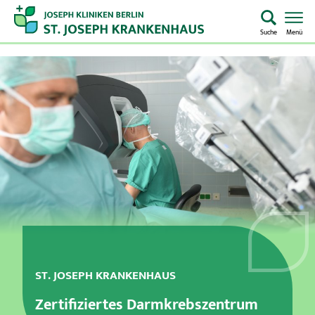
Suche
Menü
Startseite
Home
Notaufnahme
Kliniken & Zentren
Aufenthalt & Besuch
Pflege
ST. JOSEPH KRANKENHAUS
Über uns
Zertifiziertes Darmkrebszentrum