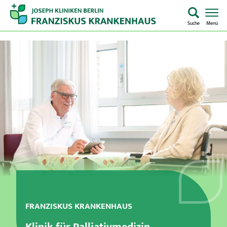
Suche
Menü
Startseite
Home
Notaufnahme
Kliniken & Zentren
Aufenthalt & Besuch
Pflege
FRANZISKUS KRANKENHAUS
Über uns