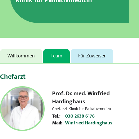
Klinik für Palliativmedizin
Karriere
MVZ
Aktuelles
Veranstaltungen
Willkommen
Team
Für Zuweiser
Presse
Chefarzt
Kontakt
Prof. Dr. med.
Winfried
Hardinghaus
Chefarzt Klinik für Palliativmedizin
Tel.:
030 2638 6178
Mail:
Winfried Hardinghaus