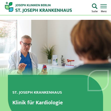
Suche
Menü
Startseite
Home
Notaufnahme
Kliniken & Zentren
Aufenthalt & Besuch
Pflege
ST. JOSEPH KRANKENHAUS
Klinik für Kardiologie
Über uns