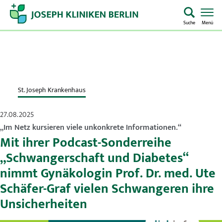
Suche
Menü
Startseite
Home
St. Joseph Krankenhaus
Notaufnahme
27.08.2025
Kliniken & Zentren
„Im Netz kursieren viele unkonkrete Informationen.“
Mit ihrer Podcast-Sonderreihe
Aufenthalt & Besuch
„Schwangerschaft und Diabetes“
nimmt Gynäkologin Prof. Dr. med. Ute
Pflege
Schäfer-Graf vielen Schwangeren ihre
Unsicherheiten
Über uns