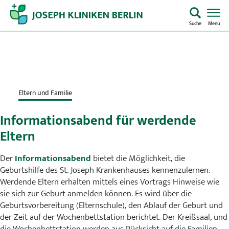
Suche
Menü
Startseite
Home
Eltern und Familie
Notaufnahme
Informationsabend für werdende
Kliniken & Zentren
Eltern
Aufenthalt & Besuch
Der
Informationsabend
bietet die Möglichkeit, die
Geburtshilfe des St. Joseph Krankenhauses kennenzulernen.
Werdende Eltern erhalten mittels eines Vortrags Hinweise wie
Pflege
sie sich zur Geburt anmelden können. Es wird über die
Geburtsvorbereitung (Elternschule), den Ablauf der Geburt und
Über uns
der Zeit auf der Wochenbettstation berichtet. Der Kreißsaal, und