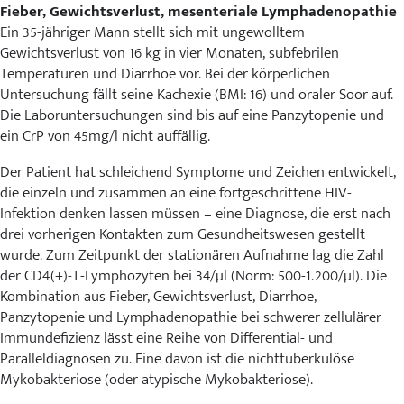
Fieber, Gewichtsverlust, mesenteriale Lymphadenopathie
Ein 35-jähriger Mann stellt sich mit ungewolltem
Gewichtsverlust von 16 kg in vier Monaten, subfebrilen
Temperaturen und Diarrhoe vor. Bei der körperlichen
Untersuchung fällt seine Kachexie (BMI: 16) und oraler Soor auf.
Die Laboruntersuchungen sind bis auf eine Panzytopenie und
ein CrP von 45mg/l nicht auffällig.
Der Patient hat schleichend Symptome und Zeichen entwickelt,
die einzeln und zusammen an eine fortgeschrittene HIV-
Infektion denken lassen müssen – eine Diagnose, die erst nach
drei vorherigen Kontakten zum Gesundheitswesen gestellt
wurde. Zum Zeitpunkt der stationären Aufnahme lag die Zahl
der CD4(+)-T-Lymphozyten bei 34/µl (Norm: 500-1.200/µl). Die
Kombination aus Fieber, Gewichtsverlust, Diarrhoe,
Panzytopenie und Lymphadenopathie bei schwerer zellulärer
Immundefizienz lässt eine Reihe von Differential- und
Paralleldiagnosen zu. Eine davon ist die nichttuberkulöse
Mykobakteriose (oder atypische Mykobakteriose).