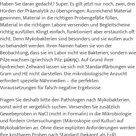
Haben Sie daran gedacht? Super. Es gilt jetzt nur noch, zwei, drei
Hürden der Präanalytik zu überspringen: Ausreichend Material
gewinnen, Material in die richtigen Probengefäße füllen,
Material in die richtigen Labore versenden und Begleitscheine
richtig ausfüllen. Klingt einfach, funktioniert aber erstaunlich oft
nicht. Denn Mykobakterien sind besonders und sie wollen auch
so behandelt werden. Ihren Namen haben sie von der
Beobachtung, dass sie im Labor nicht wie Bakterien, sondern wie
Pilze wachsen (griechisch Pilz: μύκης). Auf Grund ihrer
lipidreichen Zellwand lassen sie sich mit Standardfärbungen wie
Gram und HE nicht darstellen. Die mikrobiologische Anzucht
erfordert spezielle Nährmedien – die perfekten
Voraussetzungen für falsch-negative Ergebnisse.
Fragen Sie deshalb bitte den Pathologen nach Mykobakterien,
sonst wird er vergeblich suchen. Versenden Sie zusätzlich
Gewebeproben in NaCl (nicht in Formalin) in die Mikrobiologie
und fordern Untersuchungen (Mikroskopie und Kultur) auf
Mykobakterien an. Ohne diese expliziten Anforderungen werden
Ihre kostbaren Proben nach Standard (bekannt als E+R)