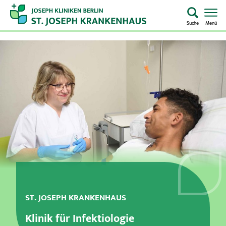
Suche
Menü
Startseite
Home
Notaufnahme
Kliniken & Zentren
Aufenthalt & Besuch
Pflege
ST. JOSEPH KRANKENHAUS
Über uns
Klinik für Infektiologie