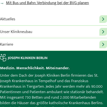
Mit Bus und Bahn: Verbindung bei der BVG planen
Aktuelles
Unser Klinikneubau
Karriere
Medizin. Menschlichkeit. Miteinander.
Unter dem Dach der Joseph Kliniken Berlin firmieren das St.
Joseph Krankenhaus in Tempelhof und das Franziskus
Krankenhaus in Tiergarten. Jedes Jahr werden mehr als 90.000
Patientinnen und Patienten ambulant wie stationär behandelt.
Mit insgesamt 730 Betten und rund 2.000 Mitarbeitenden
bilden die Häuser das größte katholische Krankenhaus Berlins.