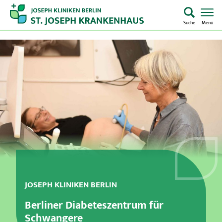
Suche
Menü
Startseite
Home
Notaufnahme
Kliniken & Zentren
Aufenthalt & Besuch
Pflege
JOSEPH KLINIKEN BERLIN
Berliner Diabeteszentrum für
Über uns
Schwangere