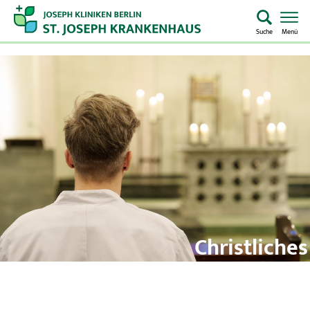
Suche
Menü
Startseite
Home
Notaufnahme
Kliniken & Zentren
Aufenthalt & Besuch
Christliches
Pflege
Profil
Über uns